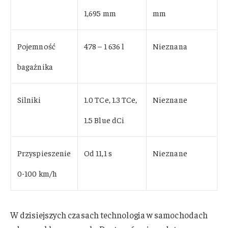
1,695 mm
mm
Pojemność
478 – 1 636 l
Nieznana
bagażnika
Silniki
1.0 TCe, 1.3 TCe,
Nieznane
1.5 Blue dCi
Przyspieszenie
Od 11,1 s
Nieznane
0-100 km/h
W dzisiejszych czasach technologia w samochodach