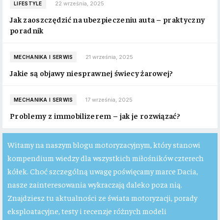
22 września, 2025
LIFESTYLE
Jak zaoszczędzić na ubezpieczeniu auta – praktyczny
poradnik
21 września, 2025
MECHANIKA I SERWIS
Jakie są objawy niesprawnej świecy żarowej?
17 września, 2025
MECHANIKA I SERWIS
Problemy z immobilizerem – jak je rozwiązać?
Witamy na naszym blogu motoryzacyjnym, który stanowi
kompendium wiedzy dla wszystkich miłośników czterech
kółek. Choć szczególną uwagę poświęcamy marce Dacia,
nasze zainteresowania wykraczają daleko poza nią.
Znajdziesz tu aktualności ze świata motoryzacji, porady
eksploatacyjne, testy i recenzje różnych modeli