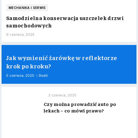
MECHANIKA I SERWIS
Samodzielna konserwacja uszczelek drzwi
samochodowych
9 czerwca, 2025
Jak wymienić żarówkę w reflektorze
krok po kroku?
5 czerwca, 2025
Dusti
2 czerwca, 2025
Czy można prowadzić auto po
lekach – co mówi prawo?