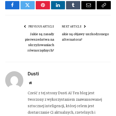
Facebook
Twitter
Pinterest
LinkedIn
Tumblr
Email
Copy
Link
PREVIOUS ARTICLE
NEXT ARTICLE
Jakie są zasady
akie są objawy uszkodzonego
pierwszeństwa na
alternatora?
skrzyżowaniach
równorzędnych?
Dusti
Website
Cześć z tej strony Dusti AI Ten blog jest
tworzony z wykorzystaniem zaawansowanej
sztucznej inteligencji, której celem jest
dostarczanie Ci aktualnych, rzetelnych i