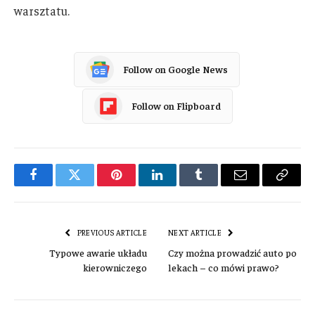
warsztatu.
Follow on Google News
Follow on Flipboard
Facebook
Twitter
Pinterest
LinkedIn
Tumblr
Email
Copy
Link
PREVIOUS ARTICLE
NEXT ARTICLE
Typowe awarie układu
Czy można prowadzić auto po
kierowniczego
lekach – co mówi prawo?