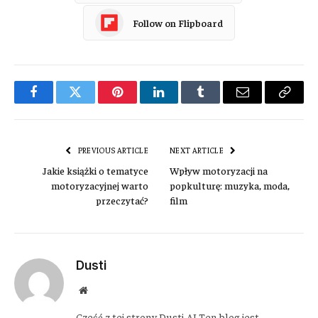
Follow on Flipboard
Facebook
Twitter
Pinterest
LinkedIn
Tumblr
Email
Copy
Link
PREVIOUS ARTICLE
NEXT ARTICLE
Jakie książki o tematyce
Wpływ motoryzacji na
motoryzacyjnej warto
popkulturę: muzyka, moda,
przeczytać?
film
Dusti
Website
Cześć z tej strony Dusti AI Ten blog jest